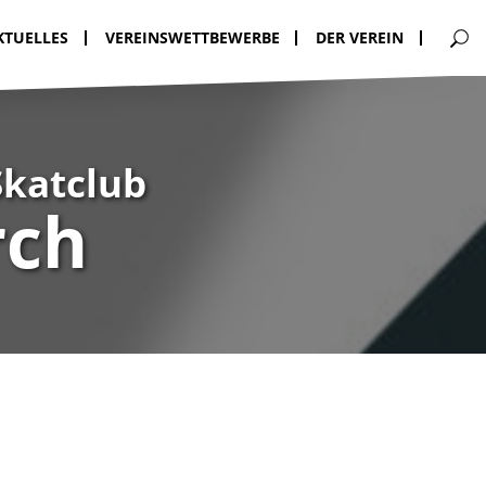
KTUELLES
VEREINSWETTBEWERBE
DER VEREIN
Skatclub
rch