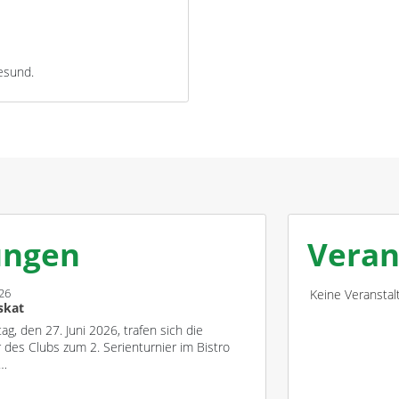
esund.
ungen
Veran
026
Keine Veransta
skat
g, den 27. Juni 2026, trafen sich die
r des Clubs zum 2. Serienturnier im Bistro
n…