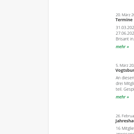
20. März 
Termine
31.03.202
27.06.202
Brisant i
mehr
5. März 20
Vogtsbur
An diese
drei Mitg
teil. Ges
mehr
26. Febru
Jahresh
16 Mitgli
anwesend,